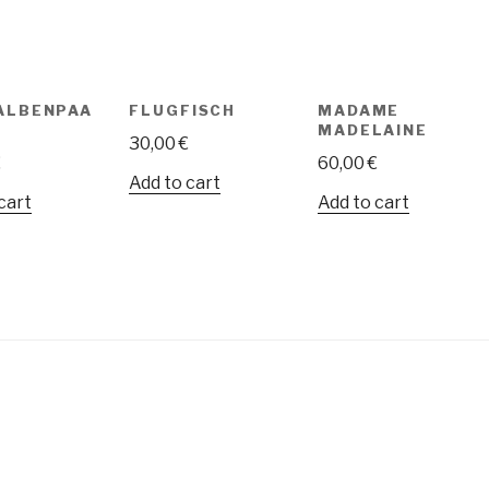
ALBENPAA
FLUGFISCH
MADAME
MADELAINE
30,00
€
€
60,00
€
Add to cart
cart
Add to cart