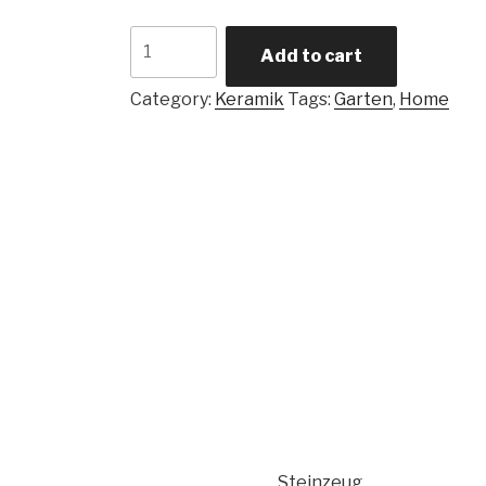
Meisenknödelhalter
Add to cart
quantity
Category:
Keramik
Tags:
Garten
,
Home
ik Steinzeug