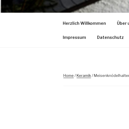
Zum
Inhalt
KLOTZART
springen
Herzlich Willkommen
Über 
– der Kreativhof
Impressum
Datenschutz
Home
/
Keramik
/ Meisenknödelhalte