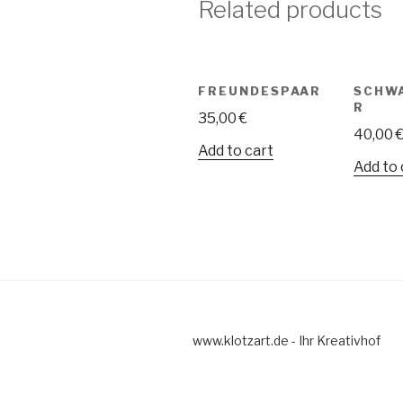
Related products
FREUNDESPAAR
SCHW
R
35,00
€
40,00
Add to cart
Add to 
www.klotzart.de - Ihr Kreativhof