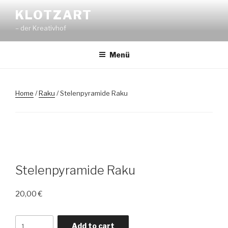
Zum
KLOTZART
Inhalt
– der Kreativhof
springen
Menü
Home
/
Raku
/ Stelenpyramide Raku
Stelenpyramide Raku
20,00
€
Stelenpyramide
Add to cart