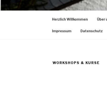
Zum
Inhalt
KLOTZART
springen
Herzlich Willkommen
Über 
– der Kreativhof
Impressum
Datenschutz
WORKSHOPS & KURSE