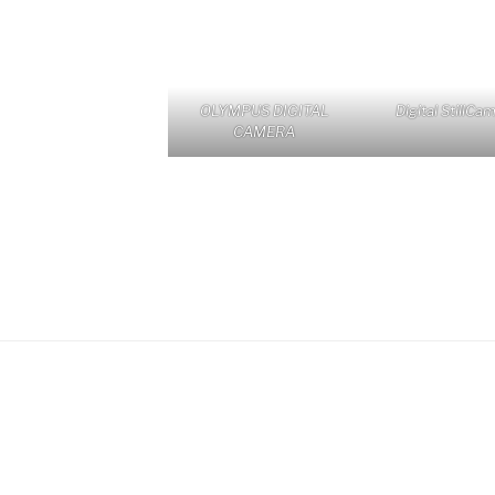
OLYMPUS DIGITAL
Digital StillCa
CAMERA