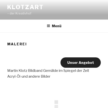
Zum
KLOTZART
Inhalt
– der Kreativhof
springen
Menü
MALEREI
Unser Angebot
Martin Klotz Bildband Gemälde im Spiegel der Zeit
Acryl-Öl-und andere Bilder