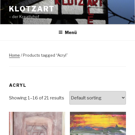
Zum
KLOTZART
Inhalt
– der Kreativhof
springen
Menü
Home
/ Products tagged “Acryl”
ACRYL
Showing 1–16 of 21 results