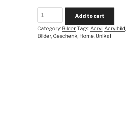
Denkste
Add to cart
2
quantity
Category:
Bilder
Tags:
Acryl
,
Acrylbild
,
Bilder
,
Geschenk
,
Home
,
Unikat