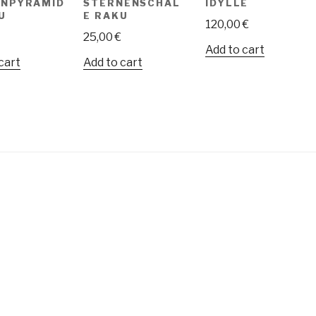
ENPYRAMID
STERNENSCHAL
IDYLLE
U
E RAKU
120,00
€
25,00
€
Add to cart
cart
Add to cart