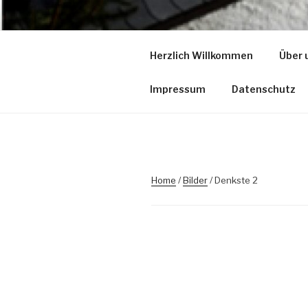
Zum
Inhalt
KLOTZART
springen
Herzlich Willkommen
Über 
– der Kreativhof
Impressum
Datenschutz
Home
/
Bilder
/ Denkste 2