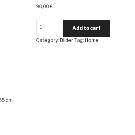
90,00
€
Woodstock
Add to cart
Flowerpower
quantity
Category:
Bilder
Tag:
Home
 65 cm