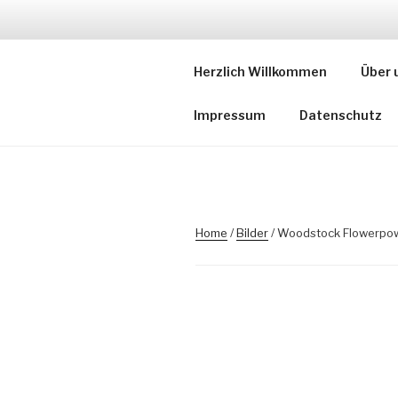
Zum
Inhalt
KLOTZART
springen
Herzlich Willkommen
Über 
– der Kreativhof
Impressum
Datenschutz
Home
/
Bilder
/ Woodstock Flowerpo