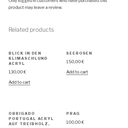
Only logged in customers who have purchased this
product may leave a review.
Related products
BLICK IN DEN
SEEROSEN
KLIMASCHLUND
150,00
€
ACRYL
Add to cart
130,00
€
Add to cart
OBRIGADO
PRAG
PORTUGAL ACRYL
100,00
€
AUF TREIBHOLZ,