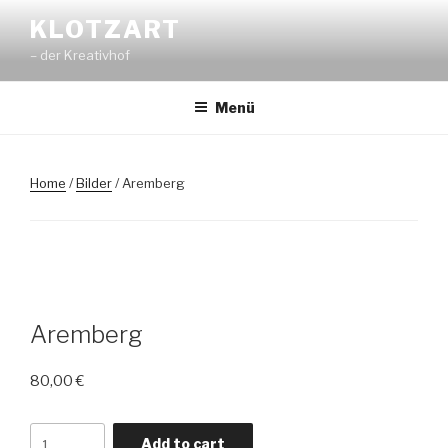
Zum
KLOTZART
Inhalt
– der Kreativhof
springen
Menü
Home
/
Bilder
/ Aremberg
Aremberg
80,00
€
Aremberg
Add to cart